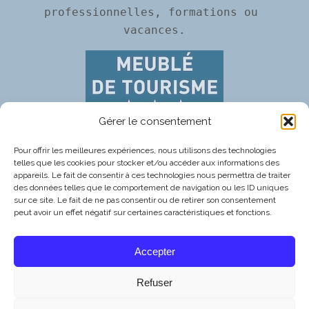
professionnelles, formations ou 
vacances.
Gérer le consentement
contact téléphonique : +33 7 80 97 19 64
Pour offrir les meilleures expériences, nous utilisons des technologies
telles que les cookies pour stocker et/ou accéder aux informations des
appareils. Le fait de consentir à ces technologies nous permettra de traiter
des données telles que le comportement de navigation ou les ID uniques
sur ce site. Le fait de ne pas consentir ou de retirer son consentement
peut avoir un effet négatif sur certaines caractéristiques et fonctions.
Mentions Légales
–
Conditions Générales de Vente
–
Politique de
Confidentialité
–
Gestion des Cookies
Accepter
Décoration intérieure :
Garrione Mathilde Aménagement d’intérieur
Refuser